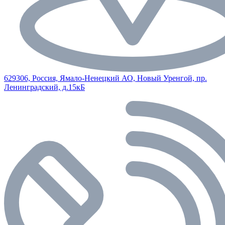
629306, Россия, Ямало-Ненецкий АО, Новый Уренгой, пр.
Ленинградский, д.15кБ