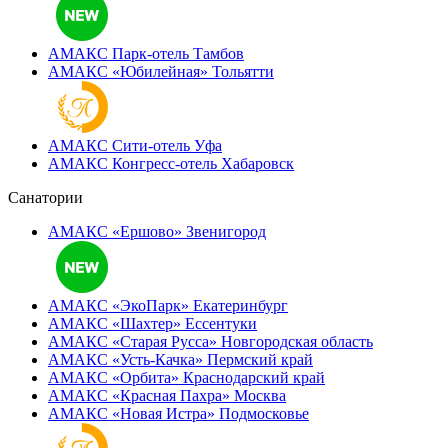
АМАКС Парк-отель
Тамбов
АМАКС «‎Юбилейная»
Тольятти
АМАКС Сити-отель
Уфа
АМАКС Конгресс-отель
Хабаровск
Санатории
АМАКС «Ершово»
Звенигород
АМАКС «ЭкоПарк»
Екатеринбург
АМАКС «‎Шахтер»
Ессентуки
АМАКС «‎Старая Русса»
Новгородская область
АМАКС «‎Усть-Качка»
Пермский край
АМАКС «‎Орбита»
Краснодарский край
АМАКС «‎Красная Пахра»
Москва
АМАКС «‎Новая Истра»
Подмосковье