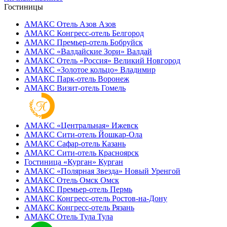
Гостиницы
АМАКС Отель ‎Азов
Азов
АМАКС Конгресс-отель
Белгород
АМАКС Премьер-отель
Бобруйск
АМАКС «‎Валдайские Зори»
Валдай
АМАКС Отель «‎Россия»
Великий Новгород
АМАКС «‎Золотое кольцо»
Владимир
АМАКС Парк-отель
Воронеж
АМАКС Визит-отель
Гомель
АМАКС «‎Центральная»
Ижевск
АМАКС Сити-отель
Йошкар-Ола
АМАКС Сафар-отель
Казань
АМАКС Сити-отель
Красноярск
Гостиница «‎Курган»
Курган
АМАКС «Полярная Звезда»
Новый Уренгой
АМАКС Отель ‎Омск
Омск
АМАКС Премьер-отель
Пермь
АМАКС Конгресс-отель
Ростов-на-Дону
АМАКС Конгресс-отель
Рязань
АМАКС Отель Тула
Тула