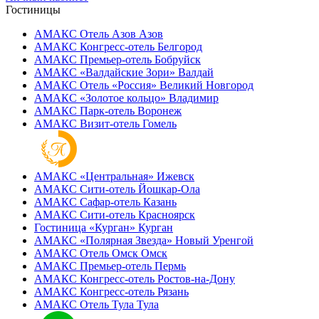
Гостиницы
АМАКС Отель ‎Азов
Азов
АМАКС Конгресс-отель
Белгород
АМАКС Премьер-отель
Бобруйск
АМАКС «‎Валдайские Зори»
Валдай
АМАКС Отель «‎Россия»
Великий Новгород
АМАКС «‎Золотое кольцо»
Владимир
АМАКС Парк-отель
Воронеж
АМАКС Визит-отель
Гомель
АМАКС «‎Центральная»
Ижевск
АМАКС Сити-отель
Йошкар-Ола
АМАКС Сафар-отель
Казань
АМАКС Сити-отель
Красноярск
Гостиница «‎Курган»
Курган
АМАКС «Полярная Звезда»
Новый Уренгой
АМАКС Отель ‎Омск
Омск
АМАКС Премьер-отель
Пермь
АМАКС Конгресс-отель
Ростов-на-Дону
АМАКС Конгресс-отель
Рязань
АМАКС Отель Тула
Тула