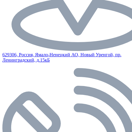
629306, Россия, Ямало-Ненецкий АО, Новый Уренгой, пр.
Ленинградский, д.15кБ