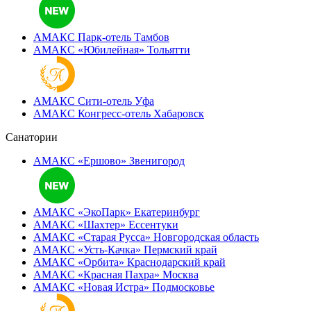
АМАКС Парк-отель
Тамбов
АМАКС «‎Юбилейная»
Тольятти
АМАКС Сити-отель
Уфа
АМАКС Конгресс-отель
Хабаровск
Санатории
АМАКС «Ершово»
Звенигород
АМАКС «ЭкоПарк»
Екатеринбург
АМАКС «‎Шахтер»
Ессентуки
АМАКС «‎Старая Русса»
Новгородская область
АМАКС «‎Усть-Качка»
Пермский край
АМАКС «‎Орбита»
Краснодарский край
АМАКС «‎Красная Пахра»
Москва
АМАКС «‎Новая Истра»
Подмосковье