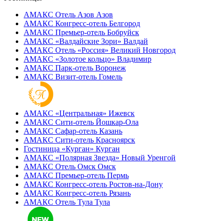
АМАКС Отель ‎Азов
Азов
АМАКС Конгресс-отель
Белгород
АМАКС Премьер-отель
Бобруйск
АМАКС «‎Валдайские Зори»
Валдай
АМАКС Отель «‎Россия»
Великий Новгород
АМАКС «‎Золотое кольцо»
Владимир
АМАКС Парк-отель
Воронеж
АМАКС Визит-отель
Гомель
АМАКС «‎Центральная»
Ижевск
АМАКС Сити-отель
Йошкар-Ола
АМАКС Сафар-отель
Казань
АМАКС Сити-отель
Красноярск
Гостиница «‎Курган»
Курган
АМАКС «Полярная Звезда»
Новый Уренгой
АМАКС Отель ‎Омск
Омск
АМАКС Премьер-отель
Пермь
АМАКС Конгресс-отель
Ростов-на-Дону
АМАКС Конгресс-отель
Рязань
АМАКС Отель Тула
Тула