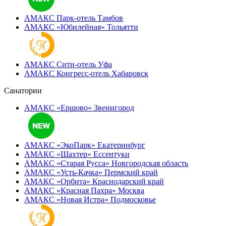
АМАКС Парк-отель
Тамбов
АМАКС «‎Юбилейная»
Тольятти
АМАКС Сити-отель
Уфа
АМАКС Конгресс-отель
Хабаровск
Санатории
АМАКС «Ершово»
Звенигород
АМАКС «ЭкоПарк»
Екатеринбург
АМАКС «‎Шахтер»
Ессентуки
АМАКС «‎Старая Русса»
Новгородская область
АМАКС «‎Усть-Качка»
Пермский край
АМАКС «‎Орбита»
Краснодарский край
АМАКС «‎Красная Пахра»
Москва
АМАКС «‎Новая Истра»
Подмосковье