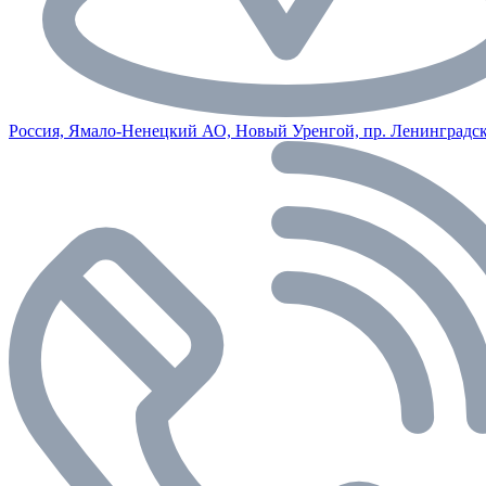
Россия, Ямало-Ненецкий АО, Новый Уренгой, пр. Ленинградск